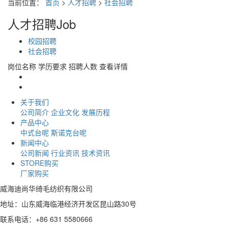
当前位置：
首页
>
人才招聘
>
社会招聘
人才招聘
Job
校园招聘
社会招聘
岗位名称
学历要求
招聘人数
查看详情
关于我们
公司简介
企业文化
发展历程
产品中心
中式台呢
斯诺克台呢
新闻中心
公司新闻
行业资讯
技术资讯
STORE购买
厂家购买
威海迪尚华绮毛纺织有限公司
地址：山东威海临港经济开发区昆山路30号
联系电话：+86 631 5580666