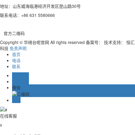
地址：山东威海临港经济开发区昆山路30号
联系电话：+86 631 5580666
官方二维码
Copyright © 华绮台呢官网 All rights reserved 备案号：
技术支持： 恒汇
科技
免责声明
首页
电话
联系
在线留言
在线客服
微信
TOP
在线客服
x