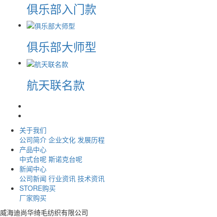
俱乐部入门款
俱乐部大师型
航天联名款
关于我们
公司简介
企业文化
发展历程
产品中心
中式台呢
斯诺克台呢
新闻中心
公司新闻
行业资讯
技术资讯
STORE购买
厂家购买
威海迪尚华绮毛纺织有限公司