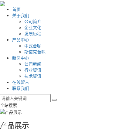
首页
关于我们
公司简介
企业文化
发展历程
产品中心
中式台呢
斯诺克台呢
新闻中心
公司新闻
行业资讯
技术资讯
在线留言
联系我们
全站搜索
产品展示